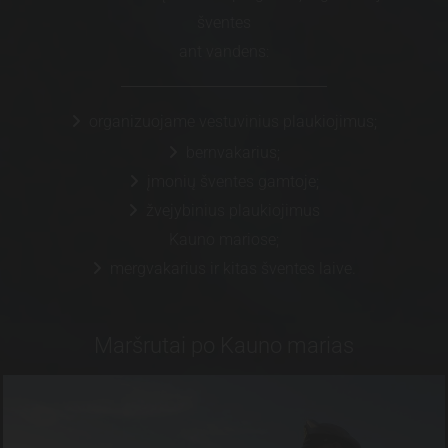
šventes
ant vandens:
organizuojame vestuvinius plaukiojimus;

bernvakarius;

įmonių šventes gamtoje;

žvejybinius plaukiojimus

Kauno mariose;
mergvakarius ir kitas šventes laive.

Maršrutai po Kauno marias