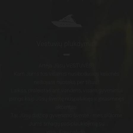
Vestuvių plukdymas
Artėja Jūsų VESTUVĖS?
Kam Jums tos visiems nusibodusios kelionės
nešiojant nuotaką per tiltus?
Laikas, praleistas ant vandens, visam gyvenimui
įstrigs kaip Jūsų šventę nuspalvinęs ir įprasminęs
akcentas.
Tai Jūsų didžioji gyvenimo šventė - mes siūlome
Jums smagų pasiplaukiojimą su
visa Jūsų palyda.