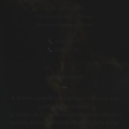
Daukšiagirio sodyba,
Pakuonio seniūnija, Prienų r.
Nuo Kauno esame už 30 km.
8 699 95675

8 640 31 001

Laivo nuoma
Šventė vandens prieglobstyje – tai Jums gali

suteikti kateris „Vakarė“.
Tai naujas, tik 2008 metais pastatytas ir nuleistas į
vandenį didelis komfortiškas kateris, kuris dabar