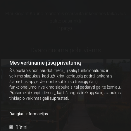
Plaukiojant Kauno mariomis maršrutą ir kelionės laiką Jūs
galite pasirinkti
ir patys.
Dvaro nuoma pobūviams
Mes vertiname jūsų privatumą
Šis puslapis nori naudoti trečiųjų šalių funkcionalumo ir
veikimo slapukus, kad užtikrinti geriausią patirtį lankantis
šiame tinklapyje. Jei norite sutikti su trečiųjų šalių
funkcionalumo ir veikimo slapukais, tai padaryti galite žemiau.
Prašome atkreipti dėmesį, kad išjungus trečiųjų šalių slapukus,
tinklapio veikimas gali suprastėti.
Daugiau informacijos
Būtini