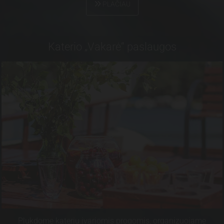
PLAČIAU
Katerio „Vakarė“ paslaugos
P
lukdome kateriu įvariomis progomis, organizuojame