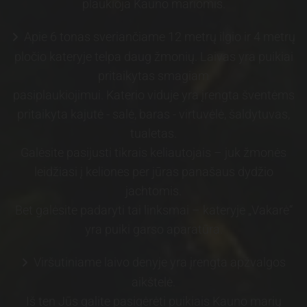
plaukioja Kauno mariomis.
Apie 6 tonas sveriančiame 12 metrų ilgio ir 4 metrų

pločio kateryje telpa daug žmonių. Laivas yra puikiai
pritaikytas smagiam
pasiplaukiojimui. Katerio viduje yra įrengta šventėms
pritaikyta kajutė - salė, baras - virtuvėlė, šaldytuvas,
tualetas.
Galėsite pasijusti tikrais keliautojais – juk žmonės
leidžiasi į keliones per jūras panašaus dydžio
jachtomis.
Bet galėsite padaryti tai linksmai – kateryje „Vakarė“
yra puiki garso aparatūra.
Viršutiniame laivo denyje yra įrengta apžvalgos

aikštelė.
Iš ten Jūs galite pasigėrėti puikiais Kauno marių