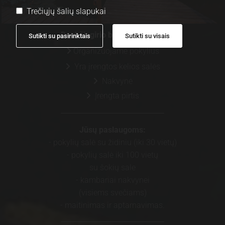
Trečiųjų šalių slapukai
Daukšiagirio bravoro sodyba
Sutikti su pasirinktais
Sutikti su visais
Organizuojame pokylius

Yra įrengtos kelios salės

Nakvynė

Įrengta pirtis

Jūsų paslaugoms:
- pokylių salė su židiniu (iki 30 vietų)
- pokylių salė iki 100 vietų
su šokių sale
- kambariai nakvynei
(visiems svečiams)
- maitinimas ir aptarnavimas.