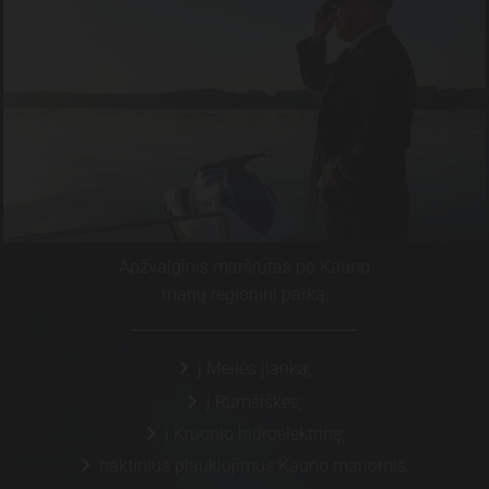
Apžvalginis maršrutas po Kauno
marių regioninį parką:
į Meilės įlanką;

į Rumšiškes;

į Kruonio hidroelektrinę;

naktinius plaukiojimus Kauno mariomis.
