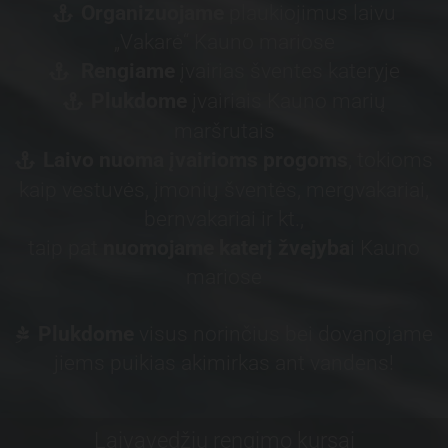
Organizuojame
plaukiojimus laivu

„Vakarė“ Kauno mariose
Rengiame
įvairias šventes kateryje

Plukdome
įvairiais Kauno marių

maršrutais
Laivo nuoma įvairioms progoms
, tokioms

kaip vestuvės, įmonių šventės, mergvakariai,
bernvakariai ir kt.,
taip pat
nuomojame
katerį žvejyba
i Kauno
mariose
Plukdome
visus norinčius bei dovanojame

jiems puikias akimirkas ant vandens!
Laivavedžių rengimo kursai