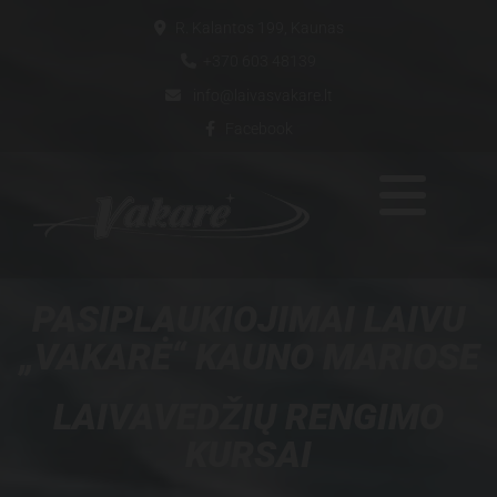
R. Kalantos 199, Kaunas

+370 603 48139

info@laivasvakare.lt

Facebook

PASIPLAUKIOJIMAI LAIVU
„VAKARĖ“ KAUNO MARIOSE
LAIVAVEDŽIŲ RENGIMO
KURSAI